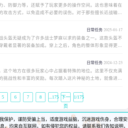
力、防御力等，还赋予了玩家更多的操作空间。这也意味着在
的攻击方式，以免造成不必要的误伤。对于那些擅长近战输出
日常任务
2025-01-17
战头盔无疑成为了许多战士梦寐以求的装备之一。这款头盔不
穿戴者显著的装备加成。穿上之后，角色的整体形象显得更加
日常任务
2024-12-23
，这个地方在很多玩家心中占据着特殊的地位。这里不仅充满
的挑战性和丰富的奖励。每次踏入这片神秘的土地，就像进入
5
6
7
8
...175
下一
1/175
页
我保护，谨防受骗上当，适度游戏益脑，沉迷游戏伤身，合理安
息，均来自互联网，如有侵犯您的权益，请联系我们告知说明，