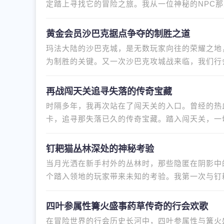
定踏上寻找它的冒险之旅。我从一位神秘的NPC
里。我独自前往，森林里布满危
黄金会员沙巴克据点争夺的制胜之道
玛法大陆的沙巴克城，是无数玩家向往的荣耀之地
为制胜的关键。又一次沙巴克攻城战来临，我们行
员的特权，提前对沙巴克城的
再战闯天关追寻失落的传奇宝藏
时隔多年，我再次站在了闯天关的入口。曾经的热
卡，追寻那失落已久的传奇宝藏。踏入闯天关，一
知道，这次的挑战不会轻松。我
钉耙猫丛林深处的神秘考验
当月光洒在新手村外的丛林时，那些隐匿在阴影中
个踏入领地的玩家带来未知的考验。我第一次与钉
耙猫突然从树后冲出，挥舞着
四叶参属性篝火盛事药草传奇的行会欢歌
在冒险世界的行会历史长河中，四叶参属性与篝火