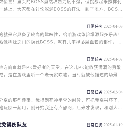
数惊喜！里头的BOSS虽然攻击力度不强，但挑战起来照样刺
路上，大家都在讨论深渊BOSS的打法。到了地方，BOSS
日常任务
2025-04-09
的就是它具备了较高的趣味性，给咱游戏体验增添超多乐趣！
落像桃源之门的隐藏BOSS，就有几率掉落魔血套的部件，获
日常任务
2025-04-07
地方简直就是PK爱好者的天堂，在这儿PK能收获满满的勇敢
域，是在游戏里听一个老玩家吹嘘。当时就被他描述的场景和
日常任务
2025-02-04
分享的那些趣事。我得到死神手套的时候，可把我高兴坏了，
他玩家一起用，刚开始我还有点郁闷，后来才发现，和别人一
避免误伤队友
日常任务
2025-01-19