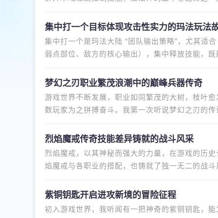
要行会的等级在5级之上的时
集中打一个目标体现攻击性实力的玛法玩法
集中打一个是玛法大陆 “团队输出策略”，尤其适合 B
弱点部位、敌方的核心输出），集中释放技能，既
真正的体现出来所具备的一
梦幻之刃职业繁茂浪潮中的巅峰兵器传奇
游戏世界不断发展，职业如同繁茂的大树，枝叶愈
数玩家为之拼搏奋斗。我第一次听说梦幻之刃的传
玩家如何在战场上所向披靡，
烈焰魔戒传奇技能差异铸就的战斗风采
烈焰魔戒，以其神秘而强大的力量，在游戏的历史
焰魔戒与各职业的搭配，也铸就了独一无二的战斗
定让团队中的法师、战士和道
紫铜钥匙开启进攻新境的冒险征程
初入游戏世界，我听闻有一把神奇的紫铜钥匙，能