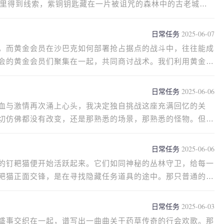
那里得到线索，紫铜钥匙藏在一片被诅咒的森林中的古老城堡
日常任务
2025-06-07
，而黄金会员在沙巴克如何部署抢占据点的战斗中，往往能成
会的黄金会员们聚集在一起，共同商讨战术。我们利用黄金会
日常任务
2025-06-06
血与激情再次涌上心头，我决定独自挑战这座充满回忆的关
切仿佛都没有改变，还是那熟悉的场景，那熟悉的怪物。但我
日常任务
2025-06-06
的钉耙猫便开始活跃起来。它们如同神秘的丛林守卫，给每一
耙猫正面交锋，是在寻找隐藏任务道具的途中。那只普通的钉
日常任务
2025-06-03
盛事交织在一起，谱写出一曲曲关于药草传奇的行会欢歌。那