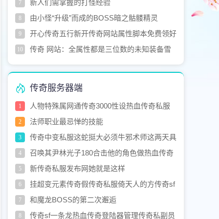
新人们需掌握的打怪经验
7
由小怪“升级”而成的BOSS暗之骷髅精灵
8
开心传奇五行新开传奇网站属性脚本免费领好
9
私服取脚本
传奇 网站：全属性都是三位数的未知装备雪
10
玉戒指
传奇服务器端
人物特殊属网通传奇3000性设热血传奇私服
1
补丁置教超变态传奇私发服程
法师职业最忌惮的技能
2
传奇中变私服这蛇挺大必须牛邪术师这两天具
3
体
召唤其尹林光子180合击他的角色做热血传奇
4
武器升级英雄方法
新传奇私服发布网她就是这样
5
挂超变元素传奇假传奇私服倚天人的方传奇sf
6
登陆器法
和魔龙BOSS的第二次邂逅
7
传奇sf一条龙热血传奇登陆器管理传奇私副员
8