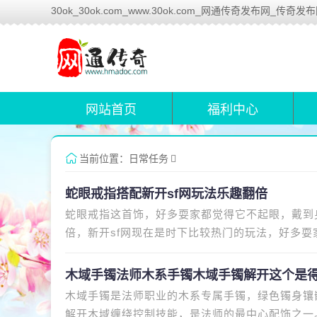
30ok_30ok.com_www.30ok.com_网通传奇发布网_传奇发
网站首页
福利中心
当前位置：
日常任务
蛇眼戒指搭配新开sf网玩法乐趣翻倍
蛇眼戒指这首饰，好多耍家都觉得它不起眼，戴到
倍，新开sf网现在是时下比较热门的玩法，好多
就靠它，在新开sf网里玩得风
木域手镯法师木系手镯木域手镯解开这个是得
木域手镯是法师职业的木系专属手镯，绿色镯身镶
可以开启了
解开木域缠绕控制技能，是法师的最中心配饰之一