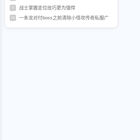
的微变传奇私服心声
战士掌握走位技巧更为强悍
9
一条龙对付boss之前清除小怪攻传奇私服广
10
告代理略