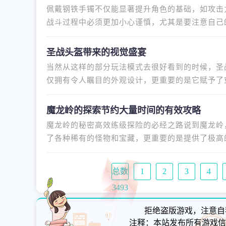
佩戴钢铁手镯不仅能显著提升角色的基础，如攻击
战斗过程中必须更加小心谨慎，尤其是要注意自己
的职业合理规划攻击路线和控
圣战头盔带来的视觉盛宴
当然从这样的部分玩法模式去很好看到的时候，圣
仅拥有令人瞩目的外观设计，更重要的是它赋予了
威武霸气，战斗力也随之大幅
魔龙岭的探索节约大量时间的有效攻略
魔龙岭的秘密高效练级探险的必经之路说到魔龙岭
了各种稀有的怪物和宝藏，更重要的是提供了极高
了一个全新的世界，充满了未
总数
1
2
3
4
3493
拒绝盗版游戏，注意自
注释：本站发布所有游戏信