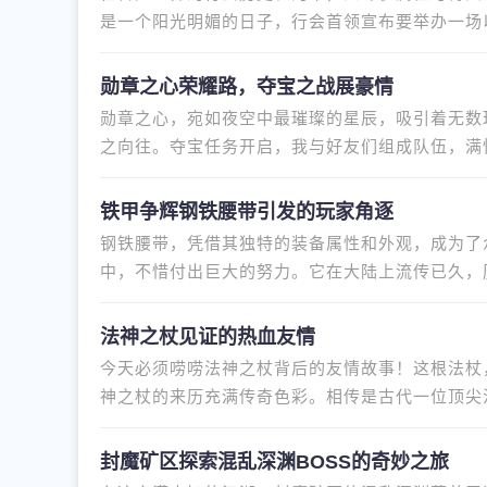
是一个阳光明媚的日子，行会首领宣布要举办一场
纷行动起来，为这场盛事做准
勋章之心荣耀路，夺宝之战展豪情
勋章之心，宛如夜空中最璀璨的星辰，吸引着无数
之向往。夺宝任务开启，我与好友们组成队伍，满
图怪物和伺机抢夺的其他玩家
铁甲争辉钢铁腰带引发的玩家角逐
钢铁腰带，凭借其独特的装备属性和外观，成为了
中，不惜付出巨大的努力。它在大陆上流传已久，
是一名年轻气盛的法师，在一
法神之杖见证的热血友情
今天必须唠唠法神之杖背后的友情故事！这根法杖
神之杖的来历充满传奇色彩。相传是古代一位顶尖
造而成。它通体散发着幽蓝光
封魔矿区探索混乱深渊BOSS的奇妙之旅