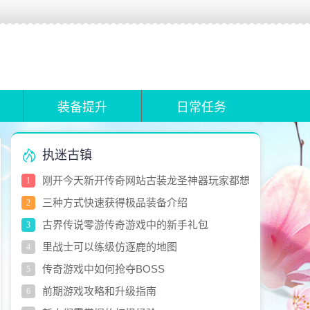
装备提升
日常任务
执迷古镇
刚开今天新开传奇网站古装龙圣神器玩家都想
1
要的莫大化兵器
三种方式快速获得极品装备介绍
2
古界传说零游传奇游戏中的新手礼包
3
里战士可以练级仿逐鹿的地图
4
传奇游戏中如何抢夺BOSS
5
前期游戏攻略和升级指南
6