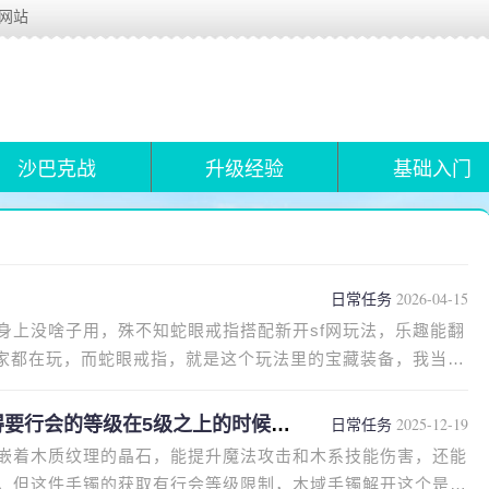
布网站
沙巴克战
升级经验
基础入门
日常任务
2026-04-15
身上没啥子用，殊不知蛇眼戒指搭配新开sf网玩法，乐趣能翻
耍家都在玩，而蛇眼戒指，就是这个玩法里的宝藏装备，我当年
要行会的等级在5级之上的时候就
日常任务
2025-12-19
嵌着木质纹理的晶石，能提升魔法攻击和木系技能伤害，还能
。但这件手镯的获取有行会等级限制，木域手镯解开这个是得