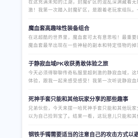
在这充满未知的江湖，封魔矿区的混乱深渊藏着无
激！我第一次踏入封魔矿区，是跟着老玩家组队。一
现身，周围瞬间被黑暗笼罩。本以为
魔血套高趣味性装备组合
在这超酷的世界里，魔血套可太有意思啦！最重要
魔血套最早出现在一些神秘的副本和特定怪物的掉
取难度不小，可一旦集齐，那乐
于静寂血域PK收获勇敢体验之旅
今天必须得聊聊传奇私服里超刺激的静寂血域，这
体验，跟我一起来感受感受！我第一次听说静寂血
刺激的PK氛围吸引住了，二话不
死神手套只能和其他玩家分享的那些趣事
兄弟伙些，今天来摆一哈死神手套只能和其他玩家
以为自己捡到宝了。结果一看，这玩意儿只能和其
起分享死神手套，乐趣多多。
钢铁手镯需要适当的注意自己的攻击方式以