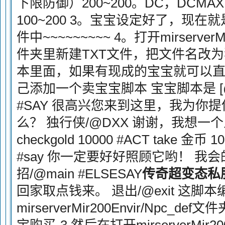
下限防御）200~200。DC，DCM
100~200 3。宝宝设定好了，现
件中~~~~~~~~~ 4。打开mirserverMi
件夹里新建TXT文件，把文件名改为
本里面，如果有现成的宝宝就可以
己添加一个卖宝宝脚本 宝宝脚本是 [@
#SAY 很高兴您来到这里，我为你
么？ 独行侠/@DXX 谢谢，我想一个人/@e
checkgold 10000 #ACT take 金币 
#say 你一定要好好照顾它哟！ 我会的
招/@main #ELSESAY
传奇超变态私
回家取点钱来。 退出/@exit 这脚
mirserverMir200Envir/Npc