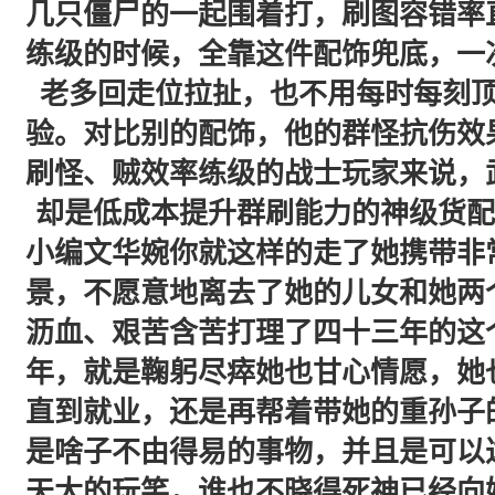
几只僵尸的一起围着打，刷图容错率
练级的时候，全靠这件配饰兜底，一
老多回走位拉扯，也不用每时每刻
验。对比别的配饰，他的群怪抗伤效
刷怪、贼效率练级的战士玩家来说，
却是低成本提升群刷能力的神级货配
小编文华婉你就这样的走了她携带非
景，不愿意地离去了她的儿女和她两
沥血、艰苦含苦打理了四十三年的这
年，就是鞠躬尽瘁她也甘心情愿，她
直到就业，还是再帮着带她的重孙子
是啥子不由得易的事物，并且是可以
天大的玩笑，谁也不晓得死神已经向