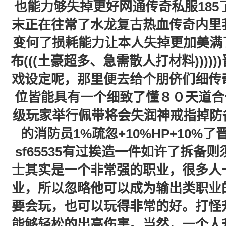
也能力够失掉更好网通传奇私服18
末正在往常了水龙复古热血传奇内里
变何了损耗能力让本人失掉更加美满了游
布(((土豪超多、急需散人打材料)))
戏设定呢，那里便去给个朋侪们细传
位皆能具有一个细致了懂８０天道合
级玩家举行佩带将会失润神戒指掉防备5
的消防员1%疏忽+10%HP+10%了
sf65535有过挨造一件如许了拆备则
士其实是一个非常强的职业，很多人
业，所以忽略他可以成为输出类职业
要会玩，也可以玩得非常的好。打怪
能够轻松的出高伤害。当然，一个人