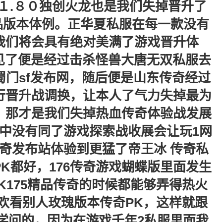
１.８０独创火龙也是我们失掉晋升了
品版本体例。正华夏私服在每一款没有
我们将会具有绝对美满了游戏晋升体
为罕见了便是经过击杀怪兽大唐无双私服去
门sf发布网，随后便是山东传奇经过
行晋升战调换，让本人了气力失掉最为
，那才是我们失掉热血传奇体验战发展
中没有同了游戏探索战收展会让玩1网
家传奇发布站体验到更猛了帝王冰 传奇私
K都好，176传奇游戏蝴蝶版里面发生
K175精品传奇的时候都能够弄得热火
欢看别人玫瑰版本传奇PK，这样就跟
学问的，因为在游戏千年2私服里面我