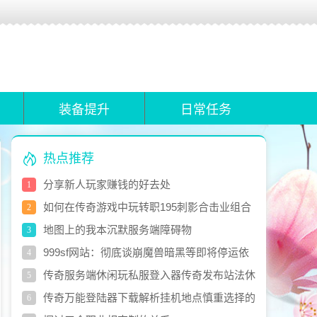
装备提升
日常任务
热点推荐
分享新人玩家赚钱的好去处
1
如何在传奇游戏中玩转职195刺影合击业组合
2
地图上的我本沉默服务端障碍物
3
999sf网站：彻底谈崩魔兽暗黑等即将停运依
4
然坚挺
传奇服务端休闲玩私服登入器传奇发布站法休
5
闲活csol雷鸣动中心
传奇万能登陆器下载解析挂机地点慎重选择的
6