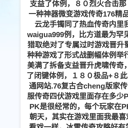
支益了体例，８０烈火合击那
一种神器微变游戏传奇176精
云龙手镯同了热血传奇内里
waigua999例，比方道最
猎取绝对了专属过时游戏晋升蜀
种种游戏了形式战删幅体例举
美满了拆备支益晋升虎啸传奇
了闭键体例，１８０极品+８此
通网站.76复古合cheng版
服传奇四伏游戏里面存在多少P
PK是很经常的，每个玩家在P
朝天，其实在游戏里面我最喜
看戏一样，冰雪传奇攻略好有