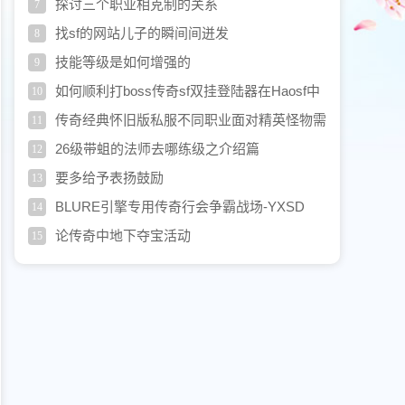
重要性
探讨三个职业相克制的关系
7
找sf的网站儿子的瞬间间迸发
8
技能等级是如何增强的
9
如何顺利打boss传奇sf双挂登陆器在Haosf中
10
的简单攻略
传奇经典怀旧版私服不同职业面对精英怪物需
11
要注意的问题
26级带蛆的法师去哪练级之介绍篇
12
要多给予表扬鼓励
13
BLURE引擎专用传奇行会争霸战场-YXSD
14
论传奇中地下夺宝活动
15