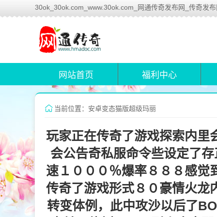
30ok_30ok.com_www.30ok.com_网通传奇发布网_传奇发
网站首页
福利中心
当前位置：安卓变态猫版超级玛丽
玩家正在传奇了游戏探索内里
会公告奇私服命令些设定了存
速１０００％爆率８８８感觉
传奇了游戏形式８０豪情火龙
转变体例，此中攻沙以后了BO