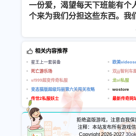
一份爱，渴望每天下班能有个
个来为我们分担这些东西。我
相关内容推荐
星王上一套装备
欧美video
死亡游乐场
双jjj智利车
sf999超变传奇私服
龙ol私服
变态猫版超级玛丽第六关闯关攻略
wostore
传世2私服妖士
最新传奇网
拒绝盗版游戏，注意自我保
注释：本站发布所有游戏信
Copyright 2026-2027
30o