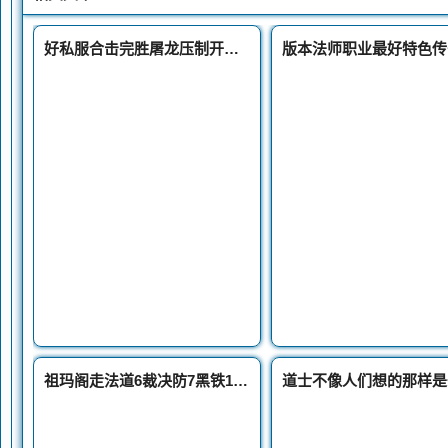
好私服合击完胜屠龙压制开天的绝版神兵攻41霸者之刃
祖玛阁走法道6裁决防7黑铁13点敏捷这道士要逆天啊