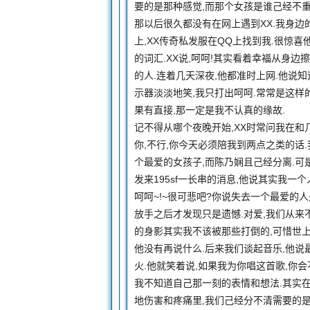
要的是那种感觉,而那个女孩是谁己经不重
那以后很久都没有在网上遇到XX.我身边
上,XX传奇私发服在QQ上找到我.很惊
的词汇.XX说,呵呵!其实看着幸福从身
的人.连着几天深夜,他都准时上网.他说
示器淡淡地笑,我只打出呵呵.常常是这样
果有直接,那一定是我不认真的缘故.
记不得从哪个夜晚开始,XX时常问我在和
你,不行,你今天必须陪我到两点之类的话
个最爱的女孩子,而陈乃娴且己经分离.可
发来195sf一长串的消息,他说其实我一
呵呵~!~很可悲吧?你说失去一个最爱的
放手之后才发现只是遗憾.对爱,我们从来
的身影其实我不该被那些打倒的,可惜世上
他没有再说什么.后来我们谈起音乐,他说
火.他就笑着说,如果我为你唱这首歌,你
我不知道自己那一刻的表情和想法.其实在
地伤害和疼痛里,我们己经分不清需要的是