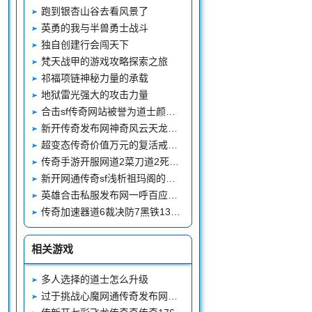
跑到银杏山谷去看风景了
英勇的我与半兽勇士战斗
独自创建行会闯天下
梵天战甲的游戏攻略探索之旅
祁福项链神秘力量的承载
地狱雷光强大的攻击力量
合击sf传奇网站被誉为道士颜值巅峰的神甲光芒道袍
新开传奇发布网神奇风云天龙圣衣值35万有人花68万都没有获得
超变态传奇价值万元的复活戒指被盗怒告官服也没有拿回来
传奇手游开服网道2菜刀道2死神这身砍道装备加了45点攻击
新开网通传奇sf浅析祖玛阁的怪物产出有没有祖玛装备产出
英雄合击私服发布网一呼百应的巾帼沙巴克城主现实中的妻子红袖添香
传奇加速器道6裁决防7黑铁13点敏捷这道士要逆天啊
相关游戏
多人选择的道士怎么升级
过于挑战心魔网通传奇发布网的信息玩家们在封魔谷中可以找到