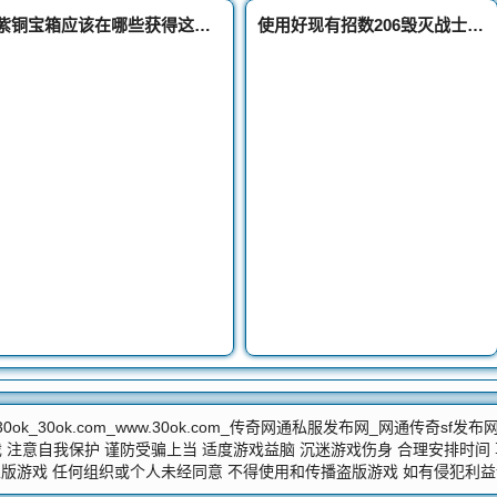
紫铜宝箱应该在哪些获得这个材料紫铜宝箱合成哪些装备
使用好现有招数206毁灭战士怎样释放刺杀招数
30ok_30ok.com_www.30ok.com_传奇网通私服发布网_网通传奇sf发布
 注意自我保护 谨防受骗上当 适度游戏益脑 沉迷游戏伤身 合理安排时间
版游戏 任何组织或个人未经同意 不得使用和传播盗版游戏 如有侵犯利