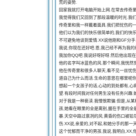
荒的姿势.
回家我就打开电脑开始上网.在常去传奇里
我觉得我们又回到了那段温暖的时光.我们
传奇里和我一样戴着面具.我们把忧伤的
他们以为我们的快乐很简单的,我们的快乐
不可避免地谈到爱情.XX说他刚和GF分手
我说,你现在还好吧.恩,我己经不再为我
我加你QQ吧.我说好呀好呀.然后他出现在
他的名字叫冰蓝色的风.那个瞬间,我恍然
他在传奇里和很多人聊天,看不见一丝忧伤
道自己为什么而活.生命的意思在哪里呢你
想起一个女孩子的话,心动的到处都有,心
望.有段时间我对任何男生没有任务兴趣.
对于我是一种亵渎.我憎恨欺骗.但是,从
孩,她看在眼里的全是离别,握在手里的全
暴.天空中路过禀冽的风.黄昏的伤口被
伤.XX说,亲爱的,对不起,和她分手的
这个忧郁而干净的男孩,我说,我明白,XX