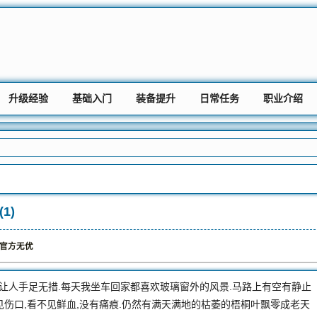
升级经验
基础入门
装备提升
日常任务
职业介绍
1)
f 官方无优
让人手足无措.每天我坐车回家都喜欢玻璃窗外的风景.马路上有空有静止
见伤口,看不见鲜血,没有痛痕.仍然有满天满地的枯萎的梧桐叶飘零成老天