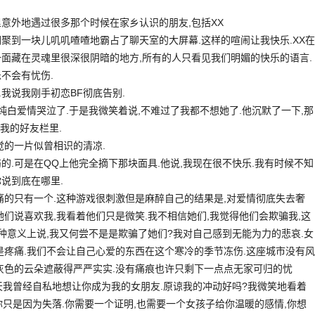
意外地遇过很多那个时候在家乡认识的朋友,包括XX
聚到一块儿叽叽喳喳地霸占了聊天室的大屏幕.这样的喧闹让我快乐.XX在
一面藏在灵魂里很深很阴暗的地方,所有的人只看见我们明媚的快乐的语言.
不会有忧伤.
.我说我刚手初恋BF彻底告别.
的纯白爱情哭泣了.于是我微笑着说,不难过了我都不想她了.他沉默了一下,那
我的好友栏里.
觉的一片似曾相识的清凉.
的.可是在QQ上他完全摘下那块面具.他说,我现在很不快乐.我有时候不知
说到底在哪里.
痛的只有一个.这种游戏很刺激但是麻醉自己的结果是,对爱情彻底失去奢
她们说喜欢我,我看着他们只是微笑.我不相信她们,我觉得他们会欺骗我,这
某种意义上说,我又何尝不是是欺骗了她们?我对自己感到无能为力的悲哀.女
是疼痛.我们不会让自己心爱的东西在这个寒冷的季节冻伤.这座城市没有风
铅灰色的云朵遮蔽得严严实实.没有痛痕也许只剩下一点点无家可归的忧
那一天我曾经自私地想让你成为我的女朋友.原谅我的冲动好吗?我微笑地看着
,你只是因为失落.你需要一个证明,也需要一个女孩子给你温暖的感情,你想