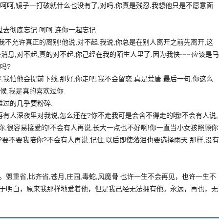
,呵呵,镜子一打破就什么也没有了,对吗.你真是残忍.我想他只是不愿意面
去彻底忘记.呵呵,连你一起忘记.
我不允许真正的离别!他说,对不起.我说,你总是在别人离开之前先离开,这
消息,对不起,真的对不起.你己经在我的陌生人里了.因为我快~~~应该是马
吗?
我怕他会提前下线;那好,你走吧,我不会留恋,真是荒唐.最后一句,你这么
时候,我是真的喜欢过你.
难过的几乎要粉碎.
再有人深夜里对我说,怎么还在?你不走我可是会舍不得走的哦!不会有人说,
对你,很容易接爱的!不会有人再说,长大一点也不好啊!你一直当小女孩照顾你
?要不要我陪你?不会有人再说,记住,以后即使落泪也要选择雨天.那样,没有
盟重省,比齐省,苍月,庄园,毒蛇,风魔骨 也许一生不会再见，也许一生不
于明白，原来我那样地爱着他，但是我己经无法拥有他。永远，再也，无