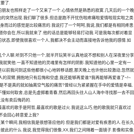
要了.
的朋友也照样走了一个又来了一个.心情依然是熟悉的寂寞.几天后的一个晚
喜他的突然出现.我们聊了很多,但总是跑不开忧伤啦疼痛啦爱情啦现实啦之类
边擦身而过的感觉是比较痛苦的.我说打了一个呵呵,我说,我们都是有相同疼患
知道你会在,所以我就来了.他的话总是能够轻易打动我.可是我每次都对着显
的状态,即使我很喜欢一个人,我都决不会主动而直接地告诉他我的感情.如
几个人聊,听到不只他一个,就半开玩笑半认真地说不想和别人在深夜里分享
.我就笑他.一直不知道他的灵魂里有怎样的阴影.我知道他的心里一定有一
是以前我问到这些他都很小心地转移话题,那天晚上也许他比较激动,忽然就
个人的双臂,拥抱地只有后悔和空虚,我还能够再爱谁?我再能够再爱谁了~!~
人是不是真的就如抽离空气般的痛苦?曾经以为紧紧握在手中的爱情是幸福,
不懂如何取舍,总是先虚掷着青春,然后再回头往人山人海中寻找那一去不回
没有卖后悔药的.
最喜欢的歌手是阿哲,最喜欢的歌是过火.我说这么巧,他的歌我就只喜欢过
会不会回心转意爱上我?
某个瞬间,我相信我是很想答应他的.但是我们都是对爱有疾患的人.在长久
彼此的什么.我说,我觉得我们很像,XX,我们之间隔着一面镜子.影像和实像