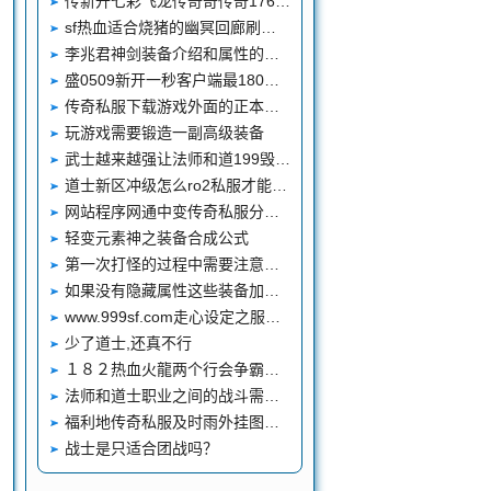
传新开七彩飞龙传奇奇传奇176版禁止登录列梁山传奇论坛表控制详解
sf热血适合烧猪的幽冥回廊刷新三只BOSS比小白的爆率好
李兆君神剑装备介绍和属性的增幅效果
盛0509新开一秒客户端最180传奇私服新装备道火龙洞地图具DB
传奇私服下载游戏外面的正本有无有区分
玩游戏需要锻造一副高级装备
武士越来越强让法师和道199毁灭皓月士难以生存
道士新区冲级怎么ro2私服才能够更快
网站程序网通中变传奇私服分辩优秀版本
轻变元素神之装备合成公式
第一次打怪的过程中需要注意什么？
如果没有隐藏属性这些装备加准确的目的何在
www.999sf.com走心设定之服务器取名你还记得当年所在的服务器吗
少了道士,还真不行
１８２热血火龍两个行会争霸需要怎样进行与解决
法师和道士职业之间的战斗需要谨慎防范的一些999sf网站技巧介绍
福利地传奇私服及时雨外挂图的好处
战士是只适合团战吗？