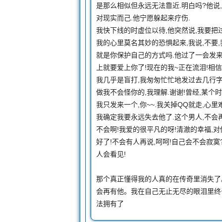
是那么相似但永远无法靠近.明白吗?他说
对现实而己.他宁愿躲起来疗伤.
我快下线的时虚位以待,他突然说,我要把过
我的心里莫名其妙的恐惧起来,我说,不要,
就是你保护自己的方式吗.他过了一会发来
上就要爱上你了!现在的我~正在流泪!相信
我几乎是盲打,我匆匆忙忙地发过去几行字,
做我不会怪你的,我理解.谢谢!曾经,某个
我只发来一个,你~~.我关掉QQ就走,心里
我确定我要永远失去他了.这个男人,不会
不会啊!我爱的很平凡的呀!清澈的幸福,
好了!不会有人再说,呵呵!自己会不会寂寞
人会看见!
那个真正懂得我的人真的在传奇里消失了。
会再有他。我在自己无止无尽的眼泪里终
法拥有了