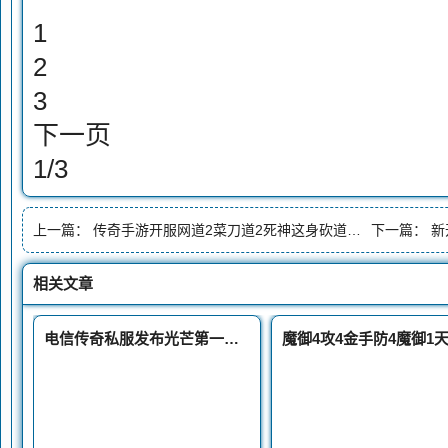
1
2
3
下一页
1/3
上一篇：
传奇手游开服网道2菜刀道2死神这身砍道装备加了45点攻击
下一篇：
新开
相关文章
电信传奇私服发布光芒第一女战刘阿斗曾率领行会击败小虾米的昔日同盟