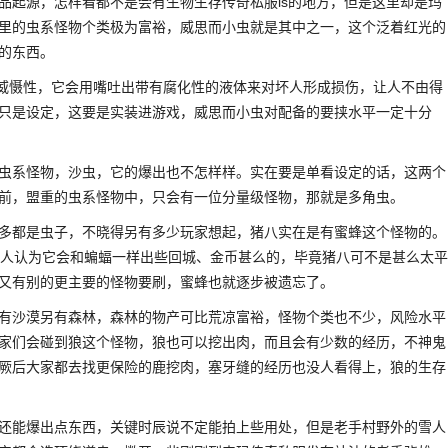
品起源，怎样看都不是会有生物生存传奇私服is的地方，但是这里却是玛
里的虫系怪物个类极为富裕，威思而小虫就是其中之一，这个泛着红光的
的东西。
有威慑性，它会用嘴吐出带有腐化性的液体来对坏人形成损伤，让人不由得
只是设定，这要是实装进游戏，威思而小虫对配备的要挟水平一定十分
虫系怪物，沙虫，它的爆出也不怎样样。实在要是单看设定的话，这两个
前，盟重的虫系怪物中，只会有一位分量级怪物，那就是多角虫。
多都是虫子，不晓得另有多少玩家想起，猪八实在是有蜜蜂这个怪物的。
挺多人认为它会和蝙蝠一样出些回城、金币甚么的，毕竟猪八可不是甚么太平
又有别的更主要的怪物要刷，蜜蜂也就逐步被遗忘了。
有沙漠另有森林，森林的物产可比荒凉富裕，怪物个类也不少，风险水平
家们会碰到狼这个怪物，狼也可以挖出肉，而且会有少数的经历，不神鬼
厥后大家都去找更保险的鹿挖肉，塞牙缝的经历也没人看得上，狼的生存
还能爆出点东西，关键时辰说不定能拍上些用处，但是老手村野外的雪人