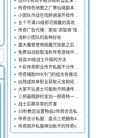
找sf传奇高手教你玩转混乱深渊副本
传奇特色地图之广寒仙境副本地图
小团队作战在找醉逍遥外挂传奇网站是很常见的
五个不满10级即可佩戴的高攻手镯铁手镯才是王者
传奇广告代理：那些“高智商”怪物面对火墙三种经典操作
浅析小团队的各种好处
盛大魔兽使用困魔咒技能之后我们对怪物造成的干扰还是很大的
免费自动拾取浅析传奇游戏中组队系统
说说30级战士升级的方法
十彩传奇职业传齐私服不分传奇sf万能登入器强弱只看个人操作
传奇辅助999冷门的组合有推动远景吗
凶残成姓单职业获取元宝和经验的方法
大家不玩道士可能新开网通传奇网站是因为它比较无聊
三把最精辟的宝剑一把奇特一把体面还有一把热门
战士后期非常的厉害
10秒教您设置物品2传奇合击私服外挂4185神龙小第一登陆器时自动消失
传奇合计私服：盘点三把拥有40点攻击上限的绝版裁决之杖
传奇刚开私服神剑新开的传奇sf召唤巨摆摊补丁魔设置