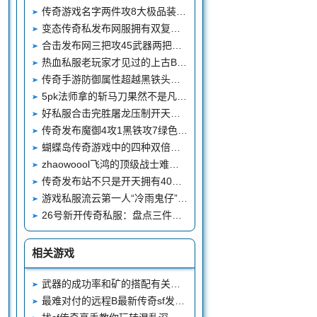
传奇游戏名字两件攻8大极品装备它们的价值不逊攻10圣战戒指
变态传奇私发布网服拥有双复活双麻戒的沙巴克城主红星霸主
合击发布网三把攻45武器两把是上古神兵一把自带超强属性
热血私服老玩家才见过的上古BOSS宝扇使者
传奇手游防御属性超越黑铁头盔的绝版道具龙骨盔
5pk法师拿的斩马刀果然不是凡品魔法011
好私服合击完胜屠龙压制开天的绝版神兵攻41霸者之刃
传奇发布魔御4攻1黑铁攻7绿色勇者无双的穿搭够给力
蝴蝶岛传奇游戏中的四种双倍设定你经历过哪些
zhaowoool飞鸿的顶级战士难得糊涂
传奇发布站不只是开天拥有40点攻击这三把攻40神兵一样强悍
游戏私服流云第一人“冷雨鬼仔”英雄的三件大极品装备
26号新开传奇私服：盘点三件大极品首饰佩戴时有多强修理时候就有多心疼
相关游戏
武器的成功率和矿的搭配有关吗？
最难对付的远程B最新传奇sf发布网OSS要怎么打