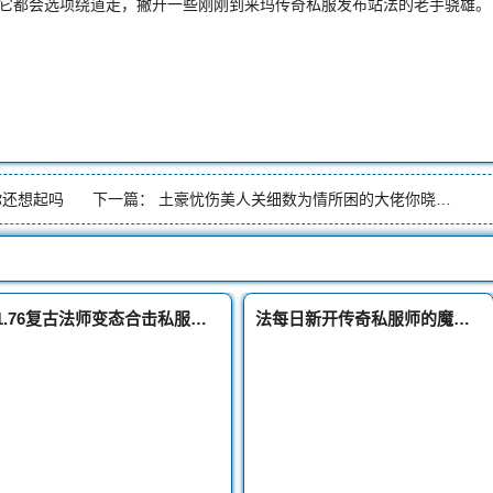
它都会选项绕道走，撇开一些刚刚到来玛传奇私服发布站法的老手骁雄。
你还想起吗
下一篇：
土豪忧伤美人关细数为情所困的大佬你晓得幽灵龙马吗
1.76复古法师变态合击私服玩法技巧全公开，快速成为高手？
法每日新开传奇私服师的魔法盾技能主要的功能