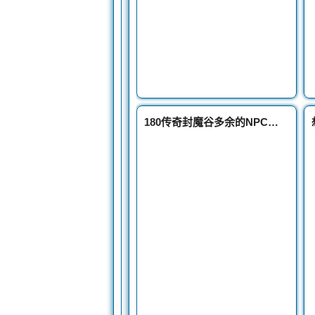
180传奇封魔谷多余的NPC恶魔屠夫