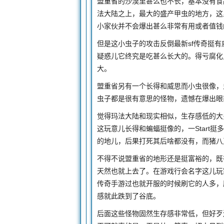
盟重省的沙漠里甚么也不长，基本没有食
法大陆之上，最大的盛产甲虫的地方，这
小家伙并不会爆出甚么非常有用或者值钱
但是这小虫子的攻击反倒最新sf传奇挺
疑惑儿它终究是吃甚么长大的。得亏腐化
大。
盟重省另有一个长得和威思而小虫很像，
虫子都是很有意思的怪物，遗憾在爆出眼
觉得玛法大陆和现实相似，生存感低的大
这玩意儿长得和蝙蝠挺像的，一Start
的地儿，后果打死其后啥都没有，而猪八
不得不说盟重省的地形还是挺富裕的，既
天然也就上去了。在游戏行会名字这儿玩
传奇手游过也就开服的时候刷它的人多，
感就此跌到了谷底。
后面这些怪物固然生存感非常低，但好歹