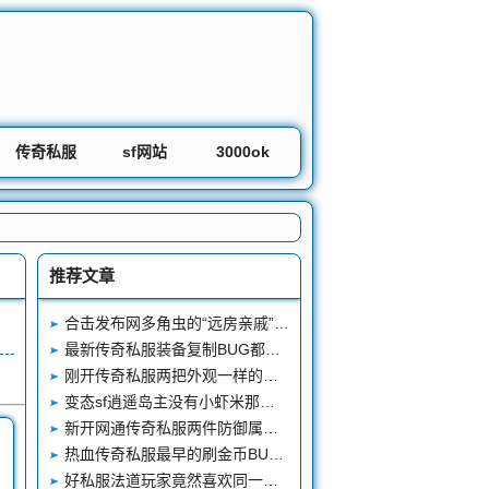
传奇私服
sf网站
3000ok
推荐文章
合击发布网多角虫的“远房亲戚”雪域冰甲虫
最新传奇私服装备复制BUG都是小儿科曾经用鹤嘴锄就能挖特戒
刚开传奇私服两把外观一样的特殊神兵一把超越开天另一把是孤品
变态sf逍遥岛主没有小虾米那么火他有三件装备不比小虾米差
新开网通传奇私服两件防御属性不逊天魔的“青蛙皮”早年的练级神装
热血传奇私服最早的刷金币BUG红名村小贩任务
好私服法道玩家竟然喜欢同一个技能只可惜官服没有更新