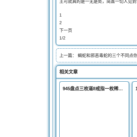
王可就真的是一无是处，简直一切人见到
1
2
下一页
1/2
上一篇：
蝎蛇和邪恶毒蛇的三个不同点
相关文章
945盘点三枚道8戒指一枚稀有一枚绝版还有一枚震撼