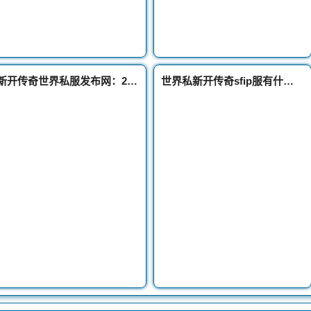
新开传奇世界私服发布网：2023官服生肖套装问世跟随老道一睹为快吧
世界私新开传奇sfip服有什么妙用