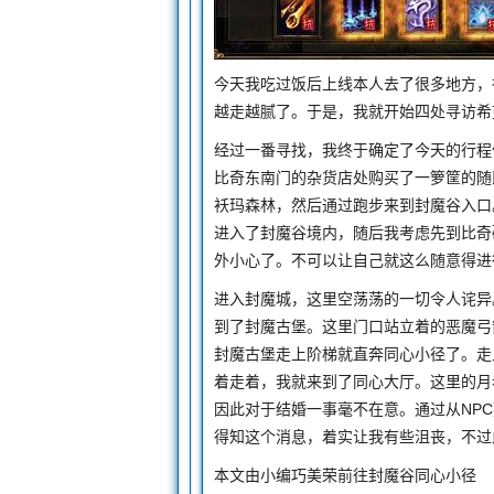
今天我吃过饭后上线本人去了很多地方，
越走越腻了。于是，我就开始四处寻访希
经过一番寻找，我终于确定了今天的行程
比奇东南门的杂货店处购买了一箩筐的随
袄玛森林，然后通过跑步来到封魔谷入口
进入了封魔谷境内，随后我考虑先到比奇
外小心了。不可以让自己就这么随意得进
进入封魔城，这里空荡荡的一切令人诧异
到了封魔古堡。这里门口站立着的恶魔弓
封魔古堡走上阶梯就直奔同心小径了。走
着走着，我就来到了同心大厅。这里的月
因此对于结婚一事毫不在意。通过从NP
得知这个消息，着实让我有些沮丧，不过
本文由小编巧美荣前往封魔谷同心小径