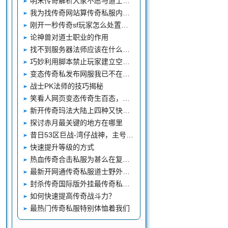
明末传奇解析大家不愿与道士战斗的原因
我为找传奇网站算传奇私服内挂登陆器了传奇私服行会封号一仿盛大传奇15笔账
刚开一秒传奇sf玩家怎么处置普通配备高手都喜欢这样操作
论神兽对道士职业的作用
找不到服务器法师应该在什么情况下使用圣言术
巧妙利用脚本禁止玩家建立空白名字
变态传奇私发布网服我已不在是以往的本人
战士PK法师的技巧揭秘
笑看人网页变态传奇生百态，不惧岁jjj999月的隽传奇3私服外挂永。
新开传奇玛法大陆上四种又快又强的存在极品大锤不是最强的
探讨赤月最关键的地方在哪里
昔日53区巨战-湾仔战神，主号实力强，英雄却拉胯
快速提升等级的方式
热血传奇合击私服为甚么在复古版本1234更快升级
最新开网通传奇私服道士野外遭遇战士需要注意什么
封杀传奇国际版外挂最传奇私服180好的监狱195合击传奇脚本完全封杀加速狗
如何快速提高传奇战斗力？
最热门传奇私服特别体恤着我们