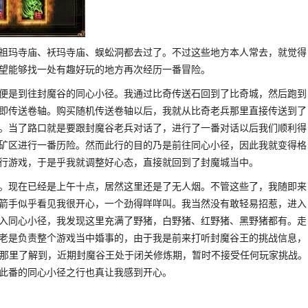
祖玛寺庙、袄玛寺庙、蜈蚣洞都去过了。不过这些地方本人常去，就觉得
望能够找一处有趣好玩的地方再次经历一番冒险。
便是到往封魔谷的同心小径。我通过比奇传送石回到了比奇城，然后跑到
即传送卷轴。购买随机传送卷轴以后，我就从比奇老兵那里直接传送到了
。当了路口就是要跟封魔谷老兵对话了，进行了一番对话以后我们顺利得
矿区进行一番历险。然而此行的目的乃是前往同心小径，因此我就变得格
行游戏，于是乎我就调整好心态，直接就回到了封魔城当中。
。现在已经是上午十点，居然这里还是了无人烟。不管这些了，我随即来
箭手似乎看见我很开心，一个劲得咩咩叫。我当然没有敢轻易招惹，进入
入同心小径，我发现这里充满了野猪，白野猪、红野猪、黑野猪都有。走
老是负责整个游戏当中婚事的，由于我是前来打听封魔谷王的挑战信息，
C那里了解到，近期封魔谷王处于闭关修炼期，暂时不接受任何玩家挑战。
此番的同心小径之行也真让我感到开心。