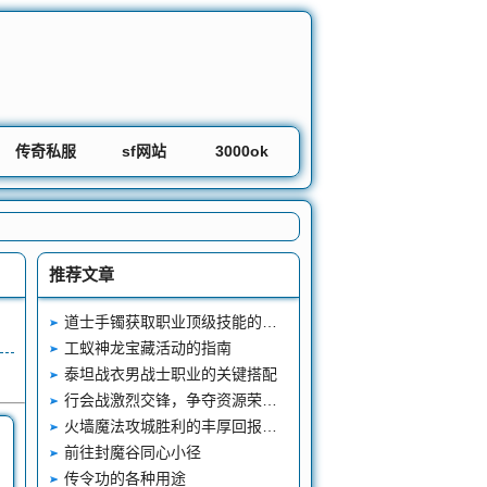
传奇私服
sf网站
3000ok
推荐文章
道士手镯获取职业顶级技能的双重途径
工蚁神龙宝藏活动的指南
泰坦战衣男战士职业的关键搭配
行会战激烈交锋，争夺资源荣耀的热血战场
火墙魔法攻城胜利的丰厚回报等待着你
前往封魔谷同心小径
传令功的各种用途