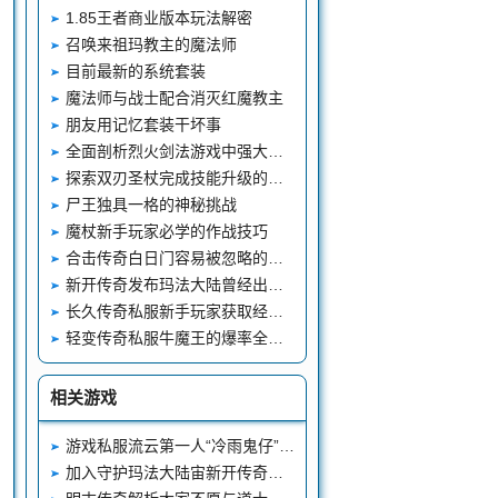
1.85王者商业版本玩法解密
召唤来祖玛教主的魔法师
目前最新的系统套装
魔法师与战士配合消灭红魔教主
朋友用记忆套装干坏事
全面剖析烈火剑法游戏中强大技能的精髓运用
探索双刃圣杖完成技能升级的必经之路
尸王独具一格的神秘挑战
魔杖新手玩家必学的作战技巧
合击传奇白日门容易被忽略的怪物剧毒蜘蛛
新开传奇发布玛法大陆曾经出现过的四大异象原来盟重真的下过雪
长久传奇私服新手玩家获取经验和装备最快、最安全的途径开宝箱
轻变传奇私服牛魔王的爆率全解析除了能爆怒斩系列以外还爆什么
相关游戏
游戏私服流云第一人“冷雨鬼仔”英雄的三件大极品装备
加入守护玛法大陆宙新开传奇发布网斯传奇多少钱传奇私服外挂守护者