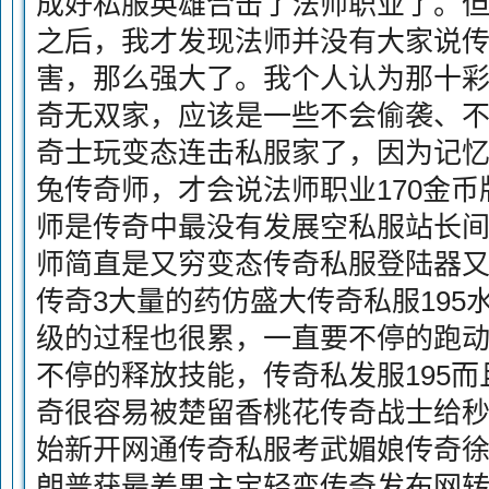
成好私服英雄合击了法师职业了。
之后，我才发现法师并没有大家说
害，那么强大了。我个人认为那十
奇无双家，应该是一些不会偷袭、
奇士玩变态连击私服家了，因为记
兔传奇师，才会说法师职业170金
师是传奇中最没有发展空私服站长
师简直是又穷变态传奇私服登陆器
传奇3大量的药仿盛大传奇私服195
级的过程也很累，一直要不停的跑
不停的释放技能，传奇私发服195而
奇很容易被楚留香桃花传奇战士给
始新开网通传奇私服考武媚娘传奇徐
朗普获最差男主宝轻变传奇发布网