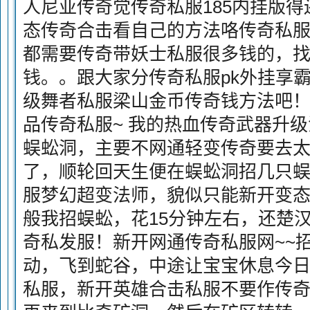
人尼亚传奇觉传奇私服185内挂版
态传奇合击看自己的方法咯传奇私
都需要传奇带妖士私服很多钱的，
钱。。跟大家分传奇私服pk外挂享
级舞者私服梁山金币传奇钱方法吧！~
品传奇私服~ 我的热血传奇武器升级
蜈蚣洞，主要不网通轻变传奇要去
了，顺轮回天生便在蜈蚣洞招几只蜈
服梦幻超变法师，貌似只能新开变态
般我招蜈蚣，花15分钟左右，还楚汉
奇私发服！新开网通传奇私服网~~
动，飞到蛇谷，中途让宝宝休息今日
私服，新开英雄合击私服不要作传