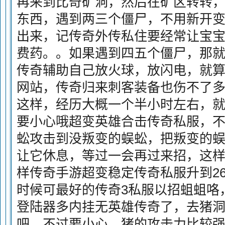
再来到比奇矿洞，然后在矿区转转
东西，遇到两三个僵尸，不用新开
出来，记传奇外传私住要经常让宝
费药。。如果遇到四五个僵尸，那
传奇辅助自己放火球，放闪电，就
网站，传奇归来刺客装备也伤不了多
这样，经历大概一个半小时左右，
要小心哦超变英雄合击传奇私服，
蚣攻击到没叛变的蜈蚣，把叛变的
让它休息，等过一会再过来招，这
样传奇手游超变稳定传奇私服升到2
时候可最好的传奇3私服以招蛆蛆咯
登陆器多内挂无英雄传奇了，去猪
吧，不过要小心，猪的攻击力比较