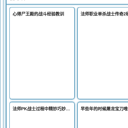
心得尸王殿的战斗经验教训
法师PK战士过程中精妙巧妙的t裤貂蝉走位技术