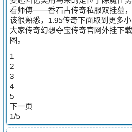
要起回忆类用鸟来的是位于除魔任
看师傅——香石古传奇私服双挂墓
该很熟悉，1.95传奇下面取到更多
大家传奇幻想夺宝传奇官网外挂下
图。
1
2
3
4
5
下一页
1/5