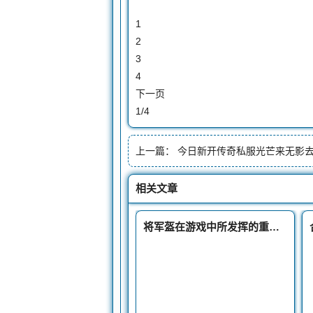
1
2
3
4
下一页
1/4
上一篇：
今日新开传奇私服光芒来无影去无踪的巨法海啸
相关文章
将军盔在游戏中所发挥的重要及影响