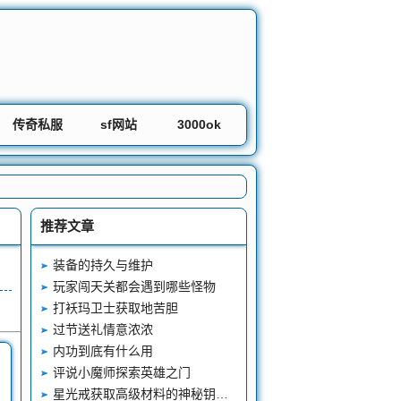
传奇私服
sf网站
3000ok
推荐文章
装备的持久与维护
玩家闯天关都会遇到哪些怪物
打袄玛卫士获取地苦胆
过节送礼情意浓浓
内功到底有什么用
评说小魔师探索英雄之门
星光戒获取高级材料的神秘钥匙探索之旅