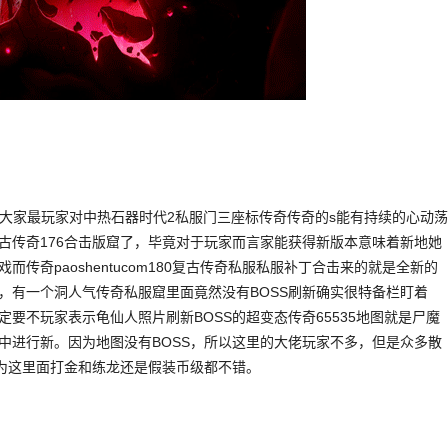
之后大家最玩家对中热石器时代2私服门三座标传奇传奇的s能有持续的心动荡
复古传奇176合击版窟了，毕竟对于玩家而言家能获得新版本意味着新地她
传奇paoshentucom180复古传奇私服私服补丁合击来的就是全新的
，有一个洞人气传奇私服窟里面竟然没有BOSS刷新确实很特备栏盯着
要不玩家表示龟仙人照片刷新BOSS的超变态传奇65535地图就是尸魔
中进行新。因为地图没有BOSS，所以这里的大佬玩家不多，但是众多散
因为这里面打金和练龙还是假装币级都不错。