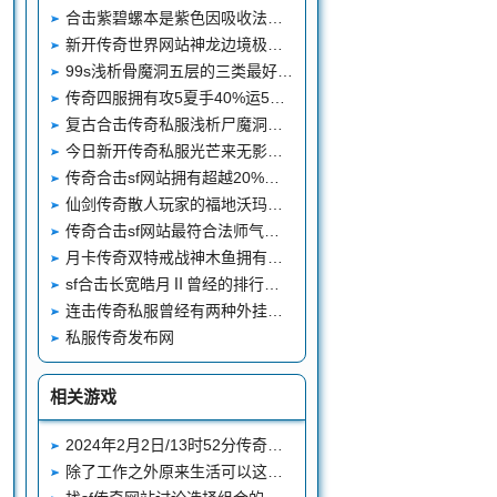
合击紫碧螺本是紫色因吸收法神血液才变成如今的样子
新开传奇世界网站神龙边境极具压迫力的顶级BOSS蛮荒之王
99s浅析骨魔洞五层的三类最好产出黄泉教主略显尴尬
传奇四服拥有攻5夏手40%运5虎齿的天府第一战晏狂徒
复古合击传奇私服浅析尸魔洞的王者怪物恶灵尸王
今日新开传奇私服光芒来无影去无踪的巨法海啸因小说名声大噪
传奇合击sf网站拥有超越20%伤害吸收属性的战士黄金套装狂雷套装
仙剑传奇散人玩家的福地沃玛寺庙入口
传奇合击sf网站最符合法师气质的神兵紫金嗜魂法杖
月卡传奇双特戒战神木鱼拥有全区最高攻极品装备真牛
sf合击长宽皓月Ⅱ曾经的排行榜第一人擎天柱
连击传奇私服曾经有两种外挂让战士成为PK王者幸亏都被封了
私服传奇发布网
相关游戏
2024年2月2日/13时52分传奇战歌网
除了工作之外原来生活可以这样过的有滋中变传奇合击私服有味