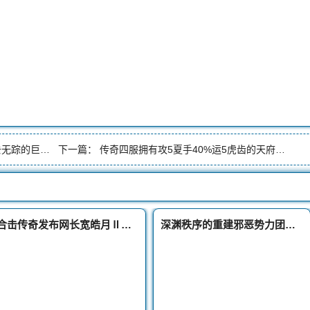
因小说名声大噪
下一篇：
传奇四服拥有攻5夏手40%运5虎齿的天府第一战晏狂徒
合击传奇发布网长宽皓月Ⅱ曾经的排行榜第一人擎天柱
深渊秩序的重建邪恶势力团灭后的深渊新篇章