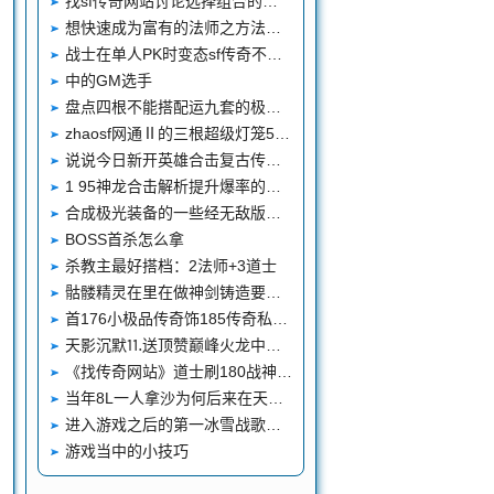
找sf传奇网站讨论选择组合的重要性
想快速成为富有的法师之方法分享
战士在单人PK时变态sf传奇不需要使用群攻
中的GM选手
盘点四根不能搭配运九套的极品记忆项链后两根太可惜
zhaosf网通Ⅱ的三根超级灯笼50%+运5的属性逆天
说说今日新开英雄合击复古传奇战士中后期的发展
1 95神龙合击解析提升爆率的成就模式
合成极光装备的一些经无敌版本传奇私服验体会
BOSS首杀怎么拿
杀教主最好搭档：2法师+3道士
骷髅精灵在里在做神剑铸造要留心甚么
首176小极品传奇饰185传奇私服客户端通过普尔兹比拉元宝发光的脚本
天影沉默⒒送顶赞巅峰火龙中如何获得回血石
《找传奇网站》道士刷180战神合击传奇怪多厉害
当年8L一人拿沙为何后来在天庭穿双天网通复古龙却顶不住
进入游戏之后的第一冰雪战歌网音乐盒步就是给自己找个师傅
游戏当中的小技巧