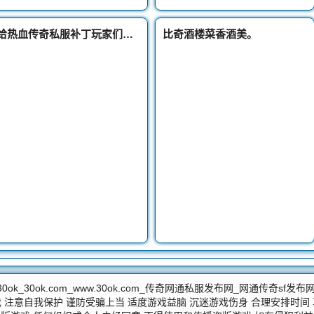
给热血传奇私服补丁玩家们介绍一下尸王殿入口刷新的时间
比奇酒楼菜香酒美。
30ok_30ok.com_www.30ok.com_传奇网通私服发布网_网通传奇sf发布
 注意自我保护 谨防受骗上当 适度游戏益脑 沉迷游戏伤身 合理安排时间