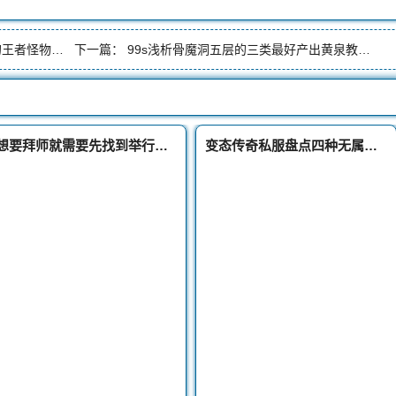
怪物恶灵尸王
下一篇：
99s浅析骨魔洞五层的三类最好产出黄泉教主略显尴尬
想要拜师就需要先找到举行拜传奇私服道士师仪式的地方
变态传奇私服盘点四种无属性的头盔原来精灵头盔可以洗出来属性