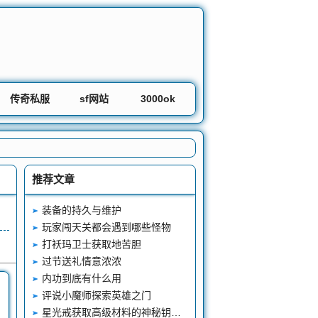
传奇私服
sf网站
3000ok
推荐文章
装备的持久与维护
玩家闯天关都会遇到哪些怪物
打袄玛卫士获取地苦胆
过节送礼情意浓浓
内功到底有什么用
评说小魔师探索英雄之门
星光戒获取高级材料的神秘钥匙探索之旅