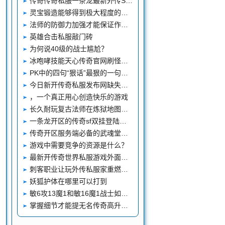
传奇传奇私服一条龙最新外传SF爆率格式设置说185复古传奇加速器明
灵宝锻造能够得到极大程度的提升
法师的防御力加强才能保证作战胜利
英雄合击私服敲门砖
为何说40级的战士尴尬？
冰咆哮技能天心传奇官网刷怪手法详解
PK中的四句“狠话”最狠的一句不是8L说的
今日新开传奇私服发布网缺失的四件装备一件合理另外三件令人不解
，一个真正用心创造快乐的游戏
长久耐玩复古法师在炼狱地图中如何进行提升
一条龙开区的传奇sf双挂登陆器朋友要谨慎防范以下几点
传奇开区服务端必备的武魂堂文件
游戏中需要竞争的资源是什么？
最新开传奇世界私服游戏外面最好的福利舆图都有那几个
刺客职业让玩外传私服家重燃激情
妖狐护体在哪里可以打到
敏6攻13魔1和敏16魔1战士如何选择
掌握细节才能提无名传奇高升级率