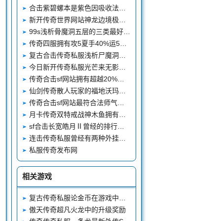
合击紫碧螺本是紫色因吸收法神血液才变成如今的样子
新开传奇世界网站神龙边境极具压迫力的顶级BOSS蛮荒之王
99s浅析骨魔洞五层的三类最好产出黄泉教主略显尴尬
传奇四服拥有攻5夏手40%运5虎齿的天府第一战晏狂徒
复古合击传奇私服浅析尸魔洞的王者怪物恶灵尸王
今日新开传奇私服光芒来无影去无踪的巨法海啸因小说名声大噪
传奇合击sf网站拥有超越20%伤害吸收属性的战士黄金套装狂雷套装
仙剑传奇散人玩家的福地沃玛寺庙入口
传奇合击sf网站最符合法师气质的神兵紫金嗜魂法杖
月卡传奇双特戒战神木鱼拥有全区最高攻极品装备真牛
sf合击长宽皓月Ⅱ曾经的排行榜第一人擎天柱
连击传奇私服曾经有两种外挂让战士成为PK王者幸亏都被封了
私服传奇发布网
相关游戏
复古传奇私服论金币在游戏中的主要性
傲天传奇超凡火龙中的升级奖励