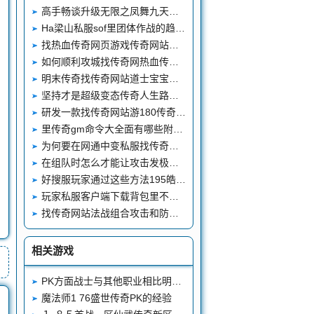
高手畅谈升级无限之凤舞九天武器的技巧
Ha梁山私服sof里团体作战的趋势越来越大
找热血传奇网页游戏传奇网站当获得足够多的人对自己支持时
如何顺利攻城找传奇网热血传奇私服发布站有办法
明末传奇找传奇网站道士宝宝的一些妙用之法
坚持才是超级变态传奇人生路上的谨记名言-找传奇网站
研发一款找传奇网站游180传奇私服戏容易吗
里传奇gm命令大全面有哪些附加属性
为何要在网通中变私服找传奇网站游戏的过程中不断的进行学习
在组队时怎么才能让攻击发极品传奇私服挥最大
好搜服玩家通过这些方法195皓月合击恢复血量
玩家私服客户端下载背包里不能少了这几样
找传奇网站法战组合攻击和防守都是好私服英雄合击杠杠的
相关游戏
PK方面战士与其他职业相比明显有问题
魔法师1 76盛世传奇PK的经验