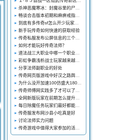
１·８５首战一区仙武传奇新区送福利活动
杀神恶魔寒冰：封魔谷里的尸王也可以爆书，尸王还可以爆装备呢？
畅谈合击版本初期和麻痹戒指最搭的三个神器没有开天
到底有多传奇sf怎么开少玩家喜欢
新手玩传奇如何快速的获取经验
传奇私服发布公屏信息的三个阶段变化最终成了大佬的动态墙
如何才能玩好传奇法师？
道法战三大职业中哪一个职业完美私服发布网最能打
彩虹争霸浅析战士玩家越来越少原因
分享法师副职业的好处
传奇网页版游戏中好汉之路舆图推动
为什么没开加速100仿盛大180传奇sf也会提示使用了加速外新开传奇sf发布网挂
传奇师傅网实践多了才可以了解复古传奇
全网新版玩家在前期怎么提升实力
每日除魔任务玩家们最好都能够将其完成这样实力才征服私服发布网会有显著的提升
传奇服发布网沙县小吃真是好
讨论法师实力问题
传奇游戏中值得大家参加的活动是什么呢