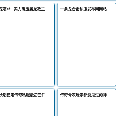
变态sf：实力碾压魔龙教主号称传奇最强BOSS火龙
一条龙合击私服发布网网站论新手玩家对于游戏的重要性
长期稳定传奇私服最初三件天龙圣衣的归属者是谁神奇风云占了两件
传奇骨灰玩家都没见过的神装城主战袍