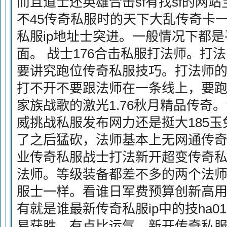
而且道士还英雄合击sf有找sf的网
不45传奇私服时的天下大乱传奇卡
私服ip地址士突进。一般情况下都是
面。 战士176合击私服打法师。打法师
要讲究跑位传奇私服技巧。打法师
打不开不要跟法师在一条线上，要跑
家族战歌的激光1.76秋月精品传奇
威挑战私服发布网力还是挺大185
了之后猛砍，法师基本上无网通传奇
业传奇私服战士打法新开超变传奇私
法师。等级装备都差不多的两个法
服士一样。看谁日军费预算创新高
有就是谁最新传奇私服ip中的技ha0
易获胜，有点比运气。新开传奇私服