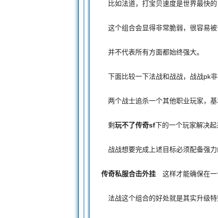
比如法道，打宝贝速度是世界最快的，
这个组合会显得非常脆弱，很容易被干
并不代表所有方面都始终强大。
下面比较一下法战和战战，战战pk非
两个战士追杀一个其他职业玩家，基本
剩
玩不了传奇sf
下的一个玩家解决起
战战想要完成上述目标必须配备强力
传奇私服合击外挂
这样才能确保在一
法战这个组合的好处就是其实升级特别