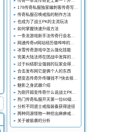
传奇一条龙传奇史上第一个外挂是什么它的出现对传奇有何影响
178传奇私服独家编刺客传奇写苍月传奇特色至尊双城地图
传奇私服召唤戒指的制作方法
也成为了战士PK的主流玩法
如何掌握快速升级方法
一条龙游戏新手法传奇行会名字大全师玩家反偷袭攻略
网通传奇sf网站经历值哗哗的往上涨
冰雪传奇游戏中怎么强化技能
完美大陆法师在团战中发挥的作用
过于纠结职业强弱的玩家会得不偿失
合击发布网它是俩个人的东西
想变态传奇外传赚钱不?快去祖玛挖宝吧？
魅影之身武器介绍
为刚开超变传奇什么说战士PK很厉害?
热门传奇私服开天第一位60级大战拥有三把服务器最强神兵
分析不同道士戒指装备获得途径
两种同源怪物一种挖出麻痹戒指另一种法师很喜欢
关于被偷袭的分析