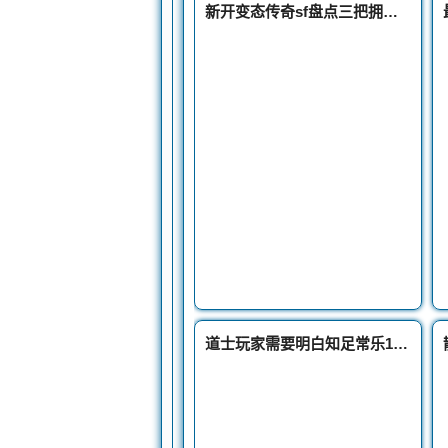
新开变态传奇sf盘点三把拥有40点攻击上限的绝版裁决之杖
道士玩家需要明白知足常乐176复古传奇私服发布网的道理