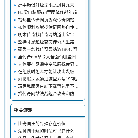
高手畅谈升级无限之凤舞九天武器的技巧
Ha梁山私服sof里团体作战的趋势越来越大
找热血传奇网页游戏传奇网站当获得足够多的人对自己支持时
如何顺利攻城找传奇网热血传奇私服发布站有办法
明末传奇找传奇网站道士宝宝的一些妙用之法
坚持才是超级变态传奇人生路上的谨记名言-找传奇网站
研发一款找传奇网站游180传奇私服戏容易吗
里传奇gm命令大全面有哪些附加属性
为何要在网通中变私服找传奇网站游戏的过程中不断的进行学习
在组队时怎么才能让攻击发极品传奇私服挥最大
好搜服玩家通过这些方法195皓月合击恢复血量
玩家私服客户端下载背包里不能少了这几样
找传奇网站法战组合攻击和防守都是好私服英雄合击杠杠的
相关游戏
比奇国王的特殊存在价值
法师四十级的时候可以穿什么装备呢？