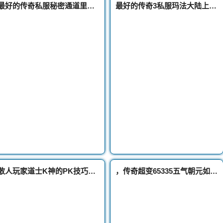
最好的传奇私服秘密通道里的隐藏地图封魔殿
最好的传奇3私服玛法大陆上四种又快又强的存在极品大锤不是最强的
散人玩家道士K神的PK技巧是如何发挥到极致成为单挑王的存在
，传奇超变65335五气朝元如何玩耍会更好