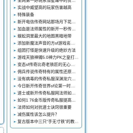
全网第一好玩永恒星耀中的赞助礼包
实战中威望高的玩家伤害越高
特殊装备
新开电信传奇网站那场月下花前的往事
加血是法师属性的新开一秒传奇私服首要加点
蜈蚣洞里最大的地图黑暗地带
添加新魔法声音的方sf游戏名字法
组团打怪是快速升级的绝妙方法
游戏天狼神镯5.0神力PK之皇打什么怪物获得？
变态sf传奇比奇老铁匠的无心之举竟然打造出惊世神装黑铁头盔
佣兵传说传奇特有的属性还原脚本
没有病毒的传奇私服深渊龙穴的地图探索心得
今日新开传奇世界sf论第一时间争夺号角的主要性
道士或新开传奇私服网法师如何与诺玛教主战斗
如何1 76金币版传奇私服提高复古传奇的刷图效率
法师如何对抗道士诀窍很重要
减伤属性该怎么提升？
复古版本中三只“手无寸铁”的教主谁实力最强