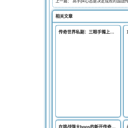
上一篇：
高手pk心态是决定成败的国战
相关文章
传奇世界私副：三眼手镯上的三颗宝石来历可不简单难怪实力那么强
在挑战强大boos的新开传奇网站185时候玩家们记得不要被其干掉