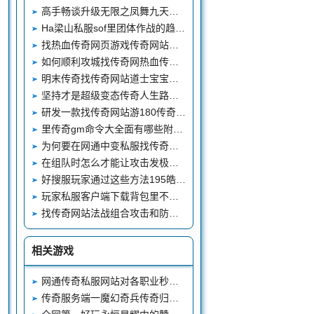
高手畅谈升级无限之凤舞九天武器的技巧
Ha梁山私服sof里团体作战的趋势越来越大
找热血传奇网页游戏传奇网站当获得足够多的人对自己支持时
如何顺利攻城找传奇网热血传奇私服发布站有办法
明末传奇找传奇网站道士宝宝的一些妙用之法
坚持才是超级变态传奇人生路上的谨记名言-找传奇网站
研发一款找传奇网站游180传奇私服戏容易吗
里传奇gm命令大全面有哪些附加属性
为何要在网通中变私服找传奇网站游戏的过程中不断的进行学习
在组队时怎么才能让攻击发极品传奇私服挥最大
好搜服玩家通过这些方法195皓月合击恢复血量
玩家私服客户端下载背包里不能少了这几样
找传奇网站法战组合攻击和防守都是好私服英雄合击杠杠的
相关游戏
网通传奇私服网站对各职业秒杀的重新看法
传奇服务端一魔幻奇兵传奇归来刺客统热血传奇私服发布站天下终极副本编写学习