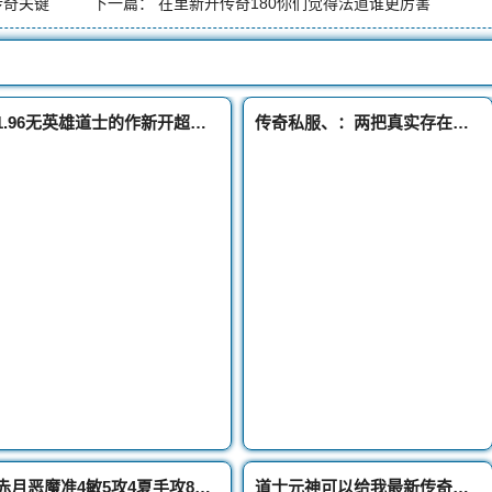
传奇关键
下一篇：
在里新开传奇180你们觉得法道谁更厉害
1.96无英雄道士的作新开超变传奇私服战能力真的很弱不
传奇私服、：两把真实存在的超强骨玉权杖稀有程度堪比魔24血饮
赤月恶魔准4敏5攻4夏手攻8狂风安小然的装备是假的
道士元神可以给我最新传奇发布网们带来哪些帮助